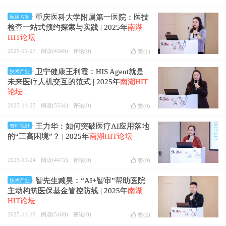
重庆医科大学附属第一医院：医技
应用方案
检查一站式预约探索与实践 | 2025年
南湖
HIT论坛
2025-11-27
阅读(4349)
评论(0)
赞(
1
)
卫宁健康王利霞：HIS Agent就是
技术产业
未来医疗人机交互的范式 | 2025年
南湖HIT
论坛
2025-11-25
阅读(5534)
评论(0)
赞(
0
)
王力华：如何突破医疗AI应用落地
管理视野
的“三高困境”？ | 2025年
南湖HIT论坛
2025-11-24
阅读(4472)
评论(0)
赞(
0
)
智先生臧昊：“AI+智审”帮助医院
技术产业
主动构筑医保基金管控防线 | 2025年
南湖
HIT论坛
2025-11-19
阅读(5469)
评论(0)
赞(
2
)