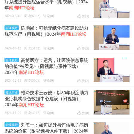
疗系统提升医院运营水平（附视频）| 2024
年
南湖HIT论坛
2024-12-16
阅读(6052)
评论(0)
赞(
3
)
陈鹏岗：可信无纸化病案建设助力
管理视野
规范医疗（附视频）| 2024年
南湖HIT论坛
2024-12-12
阅读(5132)
评论(0)
赞(
3
)
高博医疗：运营，让医院信息系统
管理视野
的价值“被看见”（附视频与课件下载）|
2024年
南湖HIT论坛
2024-12-11
阅读(3901)
评论(0)
赞(
2
)
维谛技术王云姣：以80年积淀助力
技术产业
医疗机构绿色数据中心建设（附视频）|
2024年
南湖HIT论坛
2024-12-09
阅读(4927)
评论(0)
赞(
0
)
刘海一：如何提升与评估电子病历
管理视野
系统的价值（附视频与课件下载）| 2024年