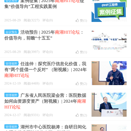
案例征集 | 2025年
南湖HIT论坛
征
会议预告
集“价值导向”工程实践案例
2025-08-29
阅读(3227)
评论(0)
赞(
1
)
活动预告 | 2025年
南湖HIT论坛
：
会议预告
价值导向，前瞻“十五五”
2025-08-29
阅读(3997)
评论(0)
赞(
1
)
任连仲：探究医疗信息化价值，我
管理视野
有“两个提倡一个反对” （附视频）| 2024年
南湖HIT论坛
2024-12-19
阅读(4469)
评论(0)
赞(
2
)
广东省人民医院梁会营：医院数据
管理视野
如何由资源变资产（附视频）| 2024年
南湖
HIT论坛
2024-12-17
阅读(9331)
评论(0)
赞(
2
)
湖州市中心医院杨涛：自研日间化
管理视野