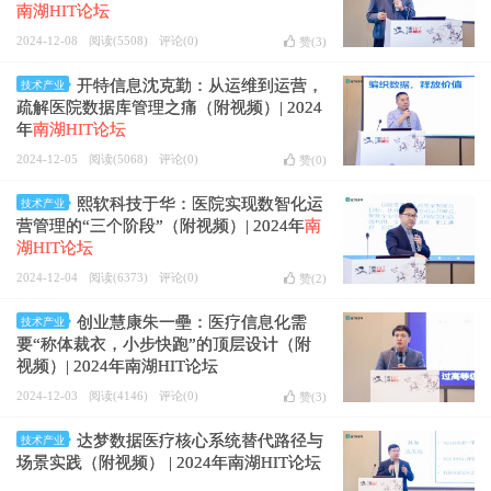
南湖HIT论坛
2024-12-08
阅读(5508)
评论(0)
赞(
3
)
开特信息沈克勤：从运维到运营，
技术产业
疏解医院数据库管理之痛（附视频）| 2024
年
南湖HIT论坛
2024-12-05
阅读(5068)
评论(0)
赞(
0
)
熙软科技于华：医院实现数智化运
技术产业
营管理的“三个阶段”（附视频）| 2024年
南
湖HIT论坛
2024-12-04
阅读(6373)
评论(0)
赞(
2
)
创业慧康朱一壘：医疗信息化需
技术产业
要“称体裁衣，小步快跑”的顶层设计（附
视频）| 2024年南湖HIT论坛
2024-12-03
阅读(4146)
评论(0)
赞(
3
)
达梦数据医疗核心系统替代路径与
技术产业
场景实践（附视频） | 2024年南湖HIT论坛