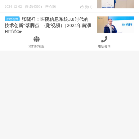
2024-12-02
阅读(4300)
评论(0)
赞(
1
)
张晓祥：医院信息系统3.0时代的
管理视野
技术创新“落脚点”（附视频）| 2024年南湖
HIT论坛
2024-11-28
阅读(6363)
评论(0)
赞(
3
)
HIT180客服
电话咨询
电科金仓何荣：医院数据库替换的
技术产业
7个必答题（附视频）| 2024年南湖HIT论坛
2024-11-26
阅读(4754)
评论(0)
赞(
1
)
孙新：信息化提升儿科急诊服务
管理视野
（附视频与课件下载）| 2024年南湖HIT论
坛
2024-11-25
阅读(6169)
评论(0)
赞(
2
)
望海康信：破解医院运营管理信息
技术产业
系统的六个挑战（附视频） | 2024年南湖
HIT论坛