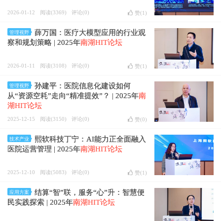
2026-01-12
阅读(3369)
评论(0)
赞(
1
)
薛万国：医疗大模型应用的行业观
管理视野
察和规划策略 | 2025年
南湖HIT论坛
2026-01-11
阅读(3108)
评论(0)
赞(
1
)
孙建平：医院信息化建设如何
管理视野
从“资源空耗”走向“精准提效”？ | 2025年
南
湖HIT论坛
2025-12-15
阅读(3150)
评论(0)
赞(
0
)
熙软科技丁宁：AI能力正全面融入
技术产业
医院运营管理 | 2025年
南湖HIT论坛
2025-12-10
阅读(5083)
评论(0)
赞(
1
)
结算“智”联，服务“心”升：智慧便
应用方案
民实践探索 | 2025年
南湖HIT论坛