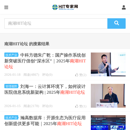
南湖HIT论坛 的搜索结果
中科方德朱广乾：国产操作系统创
技术产业
新突破医疗信创“深水区”｜2025年
南湖HIT
论坛
2026-01-18
阅读(4867)
评论(0)
赞(
2
)
刘海一：云计算环境下，如何设计
管理视野
医院信息系统新架构 | 2025年
南湖HIT论坛
2026-01-15
阅读(2178)
评论(0)
赞(
1
)
瀚高数据库：开源生态为医疗应用
技术产业
创新提供更多可能｜2025年
南湖HIT论坛