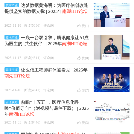
达梦数据黄海明：为医疗信创改造
技术产业
提供坚实的数据支撑 | 2025年
南湖HIT论坛
2025-11-18
阅读(5036)
评论(0)
赞(
1
)
一底一台双引擎，腾讯健康让AI成
技术产业
为医生的“共生伙伴” | 2025年
南湖HIT论坛
2025-11-17
阅读(4514)
评论(0)
赞(
0
)
让医信工程师群体被看见 | 2025年
职业生涯
南湖HIT论坛
2025-11-16
阅读(4641)
评论(0)
赞(
7
)
前瞻“十五五”，医疗信息化呼
管理视野
唤“价值导向”（附视频与课件下载） | 2025
年
南湖HIT论坛
2025-11-05
阅读(8446)
评论(0)
赞(
3
)