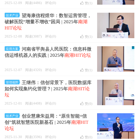
2025-12-09
阅读(4486)
评论(0)
赞(
1
)
望海康信程煜华：数智运营管理，
技术产业
破解医院“增量不增收”困局 | 2025年
南湖
HIT论坛
2025-12-08
阅读(3087)
评论(0)
赞(
1
)
河南省平舆县人民医院：信息科微
应用方案
信运维机器人的实践 | 2025年
南湖HIT论坛
2025-12-07
阅读(4320)
评论(0)
赞(
1
)
王继伟：信创背景下，医院数据库
管理视野
如何实现集约化管理？| 2025年
南湖HIT论
坛
2025-12-01
阅读(4408)
评论(0)
赞(
0
)
创业慧康朱益周：“原生智能+信
技术产业
创”筑就智慧医院新基石 | 2025年
南湖HIT
论坛
2025-11-30
阅读(3596)
评论(0)
赞(
0
)