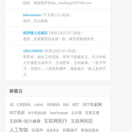
您好，请发稿件到zhu_xiaobing@HIT180.com
information
7个月前 (12-28)说：
请问，怎么投稿
程序猿儿也疯狂
1年前 (2025-07-29)说：
是的，这需要院内达成一致，领导层面须支持。
18012186858
1年前 (2025-07-28)说：
非常好，贴合工作实际，有学习借鉴意义。不少年轻
人不愿意主动学习，主动思考，主动做事。一是不学
习，无能力，二是跟风躺平，做多做少，收入差别不
大。
标签云
HIT
HIT专家网
AI
CHIMA
HIMSS
HIS
CHINC
HIT培训
InterSystems
云计算
互联互通
HIT培训问答
互联网医疗
互联网医院
互联网+医疗健康
人工智能
任连仲
分级诊疗
医保信息化
信息安全