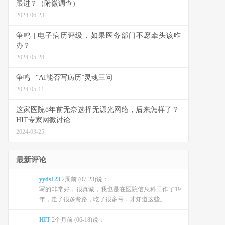
跟进？（附微调查）
2024-06-23
争鸣 | 电子病历评级，如果医务部门不愿牵头该咋
办？
2024-05-28
争鸣 | “AI能否写病历”灵魂三问
2024-05-11
这家医院8年前无奈选择无源光网络，后来怎样了？|
HIT专家网微讨论
2024-03-25
最新评论
yyds123
2周前 (07-23)说：
写的非常好，很真诚，我也是在医院信息科工作了19
年，走了很多弯路，吃了很多亏，才知道这些。
HIT
2个月前 (06-18)说：