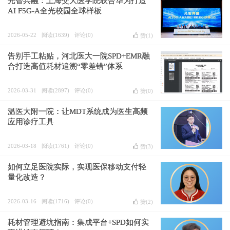
光智共融：上海交大医学院联合华为打造
AI F5G-A全光校园全球样板
2026-05-22
阅读(1639)
评论(0)
赞(
1
)
告别手工粘贴，河北医大一院SPD+EMR融
合打造高值耗材追溯“零差错”体系
2026-03-31
阅读(2897)
评论(0)
赞(
0
)
温医大附一院：让MDT系统成为医生高频
应用诊疗工具
2026-03-18
阅读(1761)
评论(0)
赞(
3
)
如何立足医院实际，实现医保移动支付轻
量化改造？
2026-03-16
阅读(1716)
评论(0)
赞(
2
)
耗材管理避坑指南：集成平台+SPD如何实