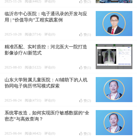
2025-11-26
阅读(4462)
评论(0)
赞(
2
)
临沂市中心医院：电子通讯录的开发与应
用 | “价值导向”工程实践案例
2025-10-28
阅读(3714)
评论(0)
赞(
1
)
精准匹配、实时质控：河北医大一院打造
影像诊疗AI新范式
2025-08-03
阅读(5122)
评论(0)
赞(
1
)
山东大学附属儿童医院：AI辅助下的人机
协同电子病历书写模式探索
2025-06-24
阅读(4751)
评论(0)
赞(
2
)
系统零改造，如何实现医疗敏感数据的“全
密态”与高效查询？
2025-06-04
阅读(4642)
评论(0)
赞(
3
)