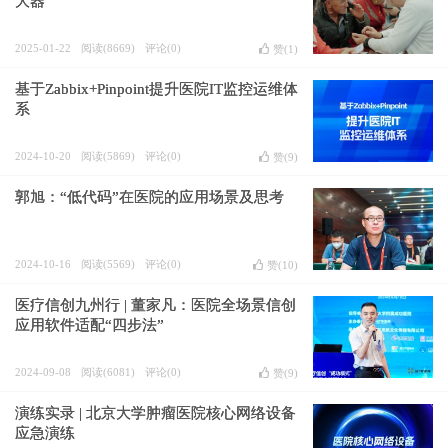
大器”
2025-01-22
阅读(8669)
评论(0)
赞(
1
)
基于Zabbix+Pinpoint提升医院IT监控运维体
系
2024-10-20
阅读(5869)
评论(0)
赞(
9
)
郭旭：“低代码”在医院的应用场景及思考
2024-10-16
阅读(5569)
评论(0)
赞(
10
)
医疗信创九州行 | 董家凡：医院全场景信创
应用软件适配“四步法”
2024-09-08
阅读(6081)
评论(0)
赞(
9
)
演练实录 | 北京大学肿瘤医院核心网络设备
应急演练