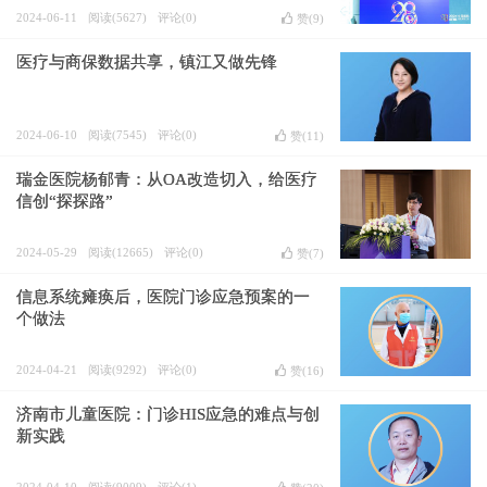
2024-06-11
阅读(5627)
评论(0)
赞(
9
)
医疗与商保数据共享，镇江又做先锋
2024-06-10
阅读(7545)
评论(0)
赞(
11
)
瑞金医院杨郁青：从OA改造切入，给医疗
信创“探探路”
2024-05-29
阅读(12665)
评论(0)
赞(
7
)
信息系统瘫痪后，医院门诊应急预案的一
个做法
2024-04-21
阅读(9292)
评论(0)
赞(
16
)
济南市儿童医院：门诊HIS应急的难点与创
新实践