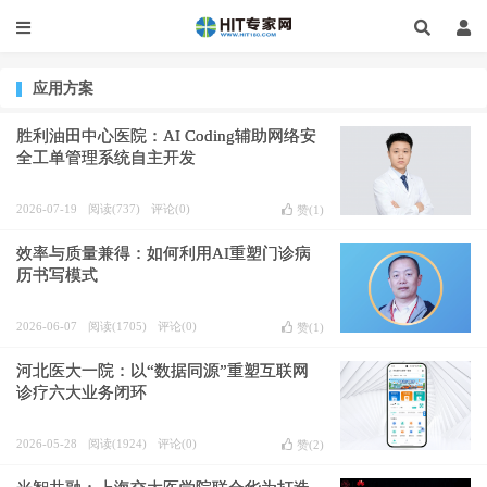
应用方案
胜利油田中心医院：AI Coding辅助网络安
全工单管理系统自主开发
2026-07-19
阅读(737)
评论(0)
赞(
1
)
效率与质量兼得：如何利用AI重塑门诊病
历书写模式
2026-06-07
阅读(1705)
评论(0)
赞(
1
)
河北医大一院：以“数据同源”重塑互联网
诊疗六大业务闭环
2026-05-28
阅读(1924)
评论(0)
赞(
2
)