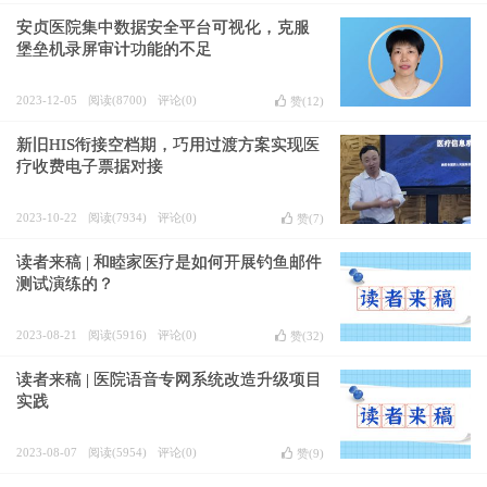
安贞医院集中数据安全平台可视化，克服
堡垒机录屏审计功能的不足
2023-12-05
阅读(8700)
评论(0)
赞(
12
)
新旧HIS衔接空档期，巧用过渡方案实现医
疗收费电子票据对接
2023-10-22
阅读(7934)
评论(0)
赞(
7
)
读者来稿 | 和睦家医疗是如何开展钓鱼邮件
测试演练的？
2023-08-21
阅读(5916)
评论(0)
赞(
32
)
读者来稿 | 医院语音专网系统改造升级项目
实践
2023-08-07
阅读(5954)
评论(0)
赞(
9
)