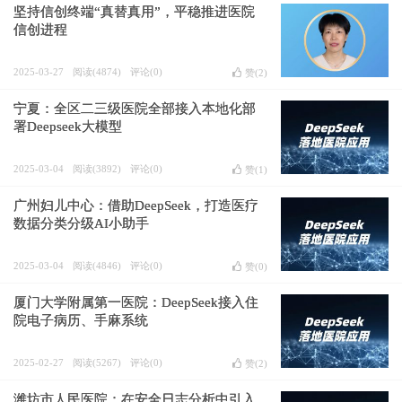
坚持信创终端“真替真用”，平稳推进医院
信创进程
2025-03-27
阅读(4874)
评论(0)
赞(
2
)
宁夏：全区二三级医院全部接入本地化部
署Deepseek大模型
2025-03-04
阅读(3892)
评论(0)
赞(
1
)
广州妇儿中心：借助DeepSeek，打造医疗
数据分类分级AI小助手
2025-03-04
阅读(4846)
评论(0)
赞(
0
)
厦门大学附属第一医院：DeepSeek接入住
院电子病历、手麻系统
2025-02-27
阅读(5267)
评论(0)
赞(
2
)
潍坊市人民医院：在安全日志分析中引入