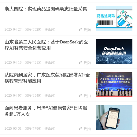
浙大四院：实现药品追溯码动态批量采集
2025-04-27
阅读(5329)
评论(0)
赞(
0
)
山东省第二人民医院：基于DeepSeek的医
疗AI智慧安全运营应用
2025-04-10
阅读(4315)
评论(0)
赞(
2
)
从院内到居家，广东医东莞附院部署AI+全
病程管理智能应用
2025-04-07
阅读(3549)
评论(0)
赞(
1
)
面向患者服务，恩泽“AI健康管家”日均服
务超1万人次
2025-03-31
阅读(7786)
评论(0)
赞(
4
)