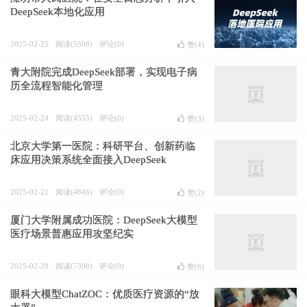
DeepSeek本地化应用
2025-02-25
阅读(5508)
评论(0)
赞(
4
)
青大附院完成DeepSeek部署，实现电子病
历全流程智能化管理
2025-02-24
阅读(4555)
评论(0)
赞(
3
)
北京大学第一医院：科研平台、创新药临
床应用决策系统全面接入DeepSeek
2025-02-21
阅读(4846)
评论(0)
赞(
2
)
厦门大学附属成功医院：DeepSeek大模型
医疗场景普惠应用攻坚纪实
2025-02-20
阅读(7390)
评论(0)
赞(
6
)
眼科大模型ChatZOC：优质医疗资源的“放