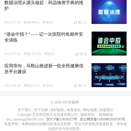
数据治理从源头做起：药品物资字典的维
护
2023-07-30
阅读(9005)
评论(0)
赞(
12
)
“谁会中招？”——记一次医院钓鱼邮件安
全演练
2023-07-03
阅读(10158)
评论(0)
赞(
8
)
应用导向，马鞍山推进新一轮全民健康信
息平台建设
2023-06-26
阅读(9275)
评论(0)
赞(
10
)
© 2026
HIT专家网
关于我们
|
关于注册
|
保护隐私
|
免责条款
|
网站地图
|
加盟我们
Copyright
北京和思凯文化传媒有限公司
版权所有
. 投稿邮箱:
zhu_xiaobing@hit180.com
京ICP备12020227号
京公网安备11010802010595号
免责声明：本网站部分转载内容来自互联网，无法与作者取得直接联系，请作者
见稿件后与本站联系。