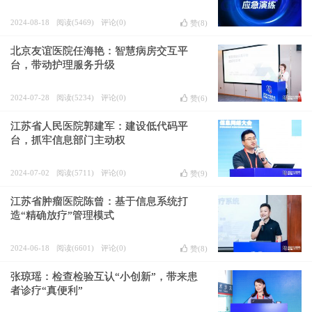
2024-08-18
阅读(5469)
评论(0)
赞(
8
)
北京友谊医院任海艳：智慧病房交互平
台，带动护理服务升级
2024-07-28
阅读(5234)
评论(0)
赞(
6
)
江苏省人民医院郭建军：建设低代码平
台，抓牢信息部门主动权
2024-07-02
阅读(5711)
评论(0)
赞(
9
)
江苏省肿瘤医院陈曾：基于信息系统打
造“精确放疗”管理模式
2024-06-18
阅读(6601)
评论(0)
赞(
8
)
张琼瑶：检查检验互认“小创新”，带来患
者诊疗“真便利”