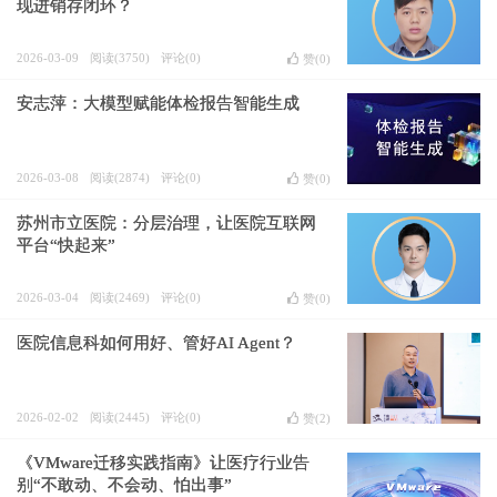
现进销存闭环？
2026-03-09
阅读(3750)
评论(0)
赞(
0
)
安志萍：大模型赋能体检报告智能生成
2026-03-08
阅读(2874)
评论(0)
赞(
0
)
苏州市立医院：分层治理，让医院互联网
平台“快起来”
2026-03-04
阅读(2469)
评论(0)
赞(
0
)
医院信息科如何用好、管好AI Agent？
2026-02-02
阅读(2445)
评论(0)
赞(
2
)
《VMware迁移实践指南》让医疗行业告
别“不敢动、不会动、怕出事”