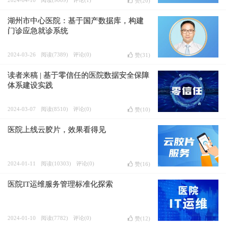
2024-04-10
阅读(9009)
评论(1)
赞(
20
)
湖州市中心医院：基于国产数据库，构建
门诊应急就诊系统
2024-03-26
阅读(7389)
评论(0)
赞(
31
)
读者来稿 | 基于零信任的医院数据安全保障
体系建设实践
2024-03-07
阅读(8510)
评论(0)
赞(
10
)
医院上线云胶片，效果看得见
2024-01-11
阅读(10303)
评论(0)
赞(
16
)
医院IT运维服务管理标准化探索
2024-01-10
阅读(7782)
评论(0)
赞(
12
)