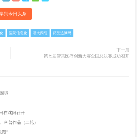
享到今日头条
化
医院信息化
浙大四院
药品追溯码
下一篇
第七届智慧医疗创新大赛全国总决赛成功召开
困境
9日在沈阳召开
、科普作品（二轮）
线图”