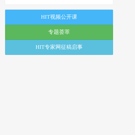
策研究中心
HIT视频公开课
专题荟萃
HIT专家网征稿启事