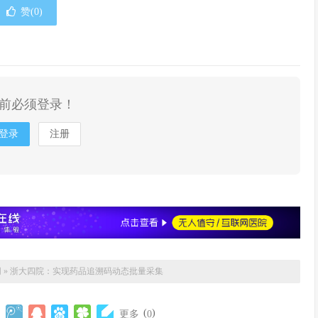
赞(
0
)
前必须登录！
登录
注册
网
»
浙大四院：实现药品追溯码动态批量采集
(
)
更多
0