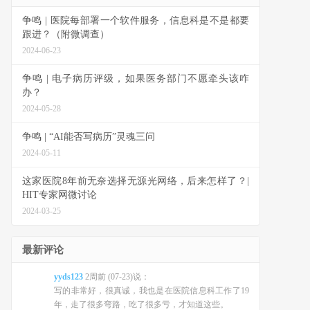
争鸣 | 医院每部署一个软件服务，信息科是不是都要
跟进？（附微调查）
2024-06-23
争鸣 | 电子病历评级，如果医务部门不愿牵头该咋
办？
2024-05-28
争鸣 | “AI能否写病历”灵魂三问
2024-05-11
这家医院8年前无奈选择无源光网络，后来怎样了？|
HIT专家网微讨论
2024-03-25
最新评论
yyds123
2周前 (07-23)说：
写的非常好，很真诚，我也是在医院信息科工作了19
年，走了很多弯路，吃了很多亏，才知道这些。