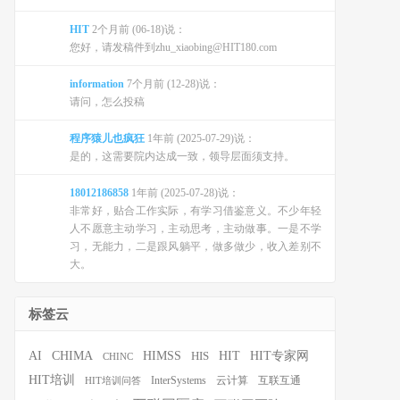
HIT
2个月前 (06-18)说：
您好，请发稿件到zhu_xiaobing@HIT180.com
information
7个月前 (12-28)说：
请问，怎么投稿
程序猿儿也疯狂
1年前 (2025-07-29)说：
是的，这需要院内达成一致，领导层面须支持。
18012186858
1年前 (2025-07-28)说：
非常好，贴合工作实际，有学习借鉴意义。不少年轻
人不愿意主动学习，主动思考，主动做事。一是不学
习，无能力，二是跟风躺平，做多做少，收入差别不
大。
标签云
HIT
HIT专家网
AI
CHIMA
HIMSS
HIS
CHINC
HIT培训
InterSystems
云计算
互联互通
HIT培训问答