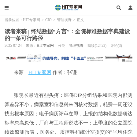
当前位置：
HIT专家网
>
CIO
>
管理视野
>
正文
读者来稿 | 终结数据“方言”：全院标准数据字典建设
的一条可行路径
2025-07-24
来源：
HIT专家网
分类：
管理视野
阅读(12422)
评论(3)
来源：
HIT专家网
作者：张谦
张院长最近有些头疼：医保DIP分组结果和医院内部测
算差异不小，病案室和信息科来回核对数据，耗费一周还没
找出根本原因；电子病历评审在即，上报的结构化数据项达
标率忽高忽低，厂商与工程师说法不一；上季度的公立医院
绩效监测报表，医务处、质控科和统计室提交的“平均住院