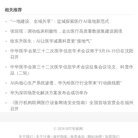
相关推荐
“一地建设、全域共享”：盐城探索医疗AI落地新范式
张琼瑶：调动临床积极性，走出医疗高质量数据集建设困境
徐东升医生：AI让医学减重科普更“接地气”
中华医学会第三十二次医学信息学术会议将于9月16-19日在沈阳
召开
中华医学会第三十二次医学信息学术会议征集会议论文、科普作
品（二轮）
AI向核心生产系统渗透，华为给医疗行业带来“行动路线图”
华为深圳场景化解决方案发布会成功举办
《医疗机构联网医疗设备网络安全指南》全国首场宣贯会在福州
召开
© 2026
HIT专家网
关于我们
|
关于注册
|
保护隐私
|
免责条款
|
网站地图
|
加盟我们