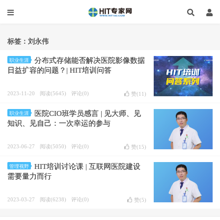
标签：刘永伟
分布式存储能否解决医院影像数据
职业生涯
日益扩容的问题？| HIT培训问答
2023-11-20
阅读(5645)
评论(0)
赞(
11
)
医院CIO班学员感言 | 见大师、见
职业生涯
知识、见自己：一次幸运的参与
2023-06-27
阅读(5050)
评论(0)
赞(
15
)
HIT培训讨论课 | 互联网医院建设
管理视野
需要量力而行
2023-03-27
阅读(6238)
评论(0)
赞(
5
)