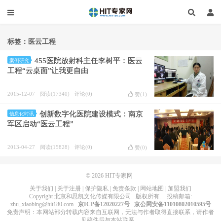
标签：医云工程
455医院放射科主任李树平：医云
案例研究
工程“云桌面”让我更自由
2015-12-07
阅读(17340)
评论(0)
赞(
1
)
创新数字化医院建设模式：南京
信息化时讯
军区启动“医云工程”
2013-04-27
阅读(15828)
评论(0)
赞(
0
)
© 2026
HIT专家网
关于我们
|
关于注册
|
保护隐私
|
免责条款
|
网站地图
|
加盟我们
Copyright
北京和思凯文化传媒有限公司
版权所有
. 投稿邮箱:
zhu_xiaobing@hit180.com
京ICP备12020227号
京公网安备11010802010595号
免责声明：本网站部分转载内容来自互联网，无法与作者取得直接联系，请作者
见稿件后与本站联系。