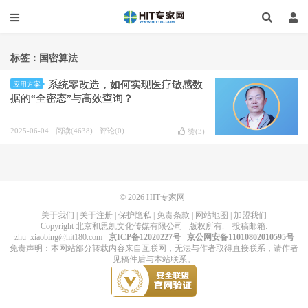
标签：国密算法
系统零改造，如何实现医疗敏感数
应用方案
据的“全密态”与高效查询？
2025-06-04
阅读(4638)
评论(0)
赞(
3
)
© 2026
HIT专家网
关于我们
|
关于注册
|
保护隐私
|
免责条款
|
网站地图
|
加盟我们
Copyright
北京和思凯文化传媒有限公司
版权所有
. 投稿邮箱:
zhu_xiaobing@hit180.com
京ICP备12020227号
京公网安备11010802010595号
免责声明：本网站部分转载内容来自互联网，无法与作者取得直接联系，请作者
见稿件后与本站联系。