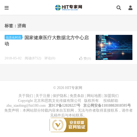
标签：济南
国家健康医疗大数据北方中心启
信息化时讯
动
2018-05-02
阅读(8752)
评论(0)
赞(
0
)
© 2026
HIT专家网
关于我们
|
关于注册
|
保护隐私
|
免责条款
|
网站地图
|
加盟我们
Copyright
北京和思凯文化传媒有限公司
版权所有
. 投稿邮箱:
zhu_xiaobing@hit180.com
京ICP备12020227号
京公网安备11010802010595号
免责声明：本网站部分转载内容来自互联网，无法与作者取得直接联系，请作者
见稿件后与本站联系。