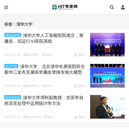
标签：清华大学
清华大学人工智能医院成立，将
信息化时讯
建设、试运行AI医院系统
2025-04-28
阅读(3960)
评论(0)
赞(
1
)
清华大学、北京清华长庚医院联合
技术产业
新华三发布灵犀医学脑血管病专病大模型
2024-08-26
阅读(4870)
评论(0)
赞(
5
)
清华大学邓柯副教授：在医学自
信息化时讯
然语言处理中运用统计学方法
2017-03-31
阅读(16189)
评论(0)
赞(
0
)