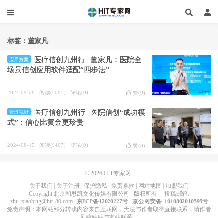
标签：董家凡
医疗信创九州行 | 董家凡：医院全
应用方案
场景信创应用软件适配“四步法”
2024-09-08
阅读(6085)
评论(0)
赞(
9
)
医疗信创九州行 | 医院信创“成功模
管理视野
式”：信心比黄金更珍贵
2024-08-15
阅读(9407)
评论(0)
赞(
8
)
© 2026
HIT专家网
关于我们
|
关于注册
|
保护隐私
|
免责条款
|
网站地图
|
加盟我们
Copyright
北京和思凯文化传媒有限公司
版权所有
. 投稿邮箱:
zhu_xiaobing@hit180.com
京ICP备12020227号
京公网安备11010802010595号
免责声明：本网站部分转载内容来自互联网，无法与作者取得直接联系，请作者
见稿件后与本站联系。