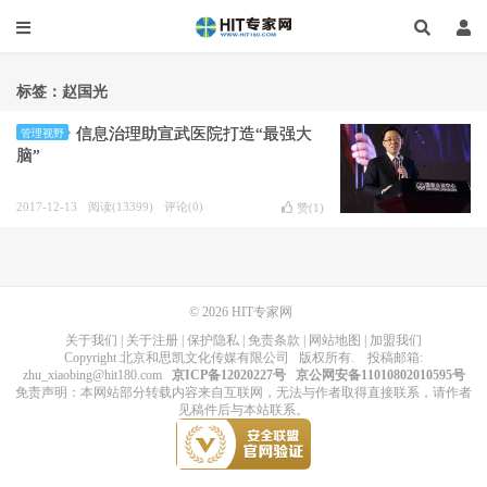
标签：赵国光
信息治理助宣武医院打造“最强大
管理视野
脑”
2017-12-13
阅读(13399)
评论(0)
赞(
1
)
© 2026
HIT专家网
关于我们
|
关于注册
|
保护隐私
|
免责条款
|
网站地图
|
加盟我们
Copyright
北京和思凯文化传媒有限公司
版权所有
. 投稿邮箱:
zhu_xiaobing@hit180.com
京ICP备12020227号
京公网安备11010802010595号
免责声明：本网站部分转载内容来自互联网，无法与作者取得直接联系，请作者
见稿件后与本站联系。