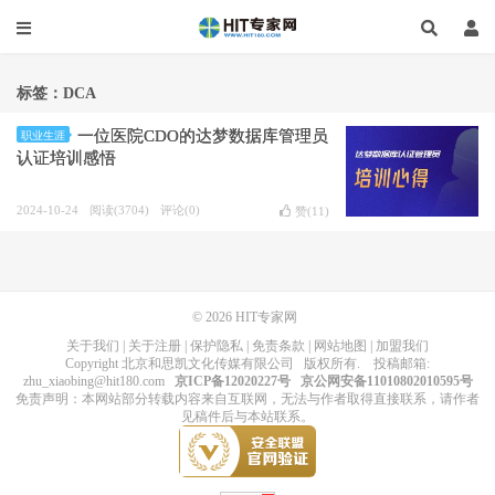
标签：DCA
一位医院CDO的达梦数据库管理员
职业生涯
认证培训感悟
2024-10-24
阅读(3704)
评论(0)
赞(
11
)
© 2026
HIT专家网
关于我们
|
关于注册
|
保护隐私
|
免责条款
|
网站地图
|
加盟我们
Copyright
北京和思凯文化传媒有限公司
版权所有
. 投稿邮箱:
zhu_xiaobing@hit180.com
京ICP备12020227号
京公网安备11010802010595号
免责声明：本网站部分转载内容来自互联网，无法与作者取得直接联系，请作者
见稿件后与本站联系。