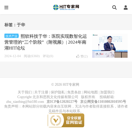
标签：于华
熙软科技于华：医院实现数智化运
技术产业
营管理的“三个阶段”（附视频）| 2024年南
湖HIT论坛
2024-12-04
阅读(6360)
评论(0)
赞(
2
)
© 2026
HIT专家网
关于我们
|
关于注册
|
保护隐私
|
免责条款
|
网站地图
|
加盟我们
Copyright
北京和思凯文化传媒有限公司
版权所有
. 投稿邮箱:
zhu_xiaobing@hit180.com
京ICP备12020227号
京公网安备11010802010595号
免责声明：本网站部分转载内容来自互联网，无法与作者取得直接联系，请作者
见稿件后与本站联系。