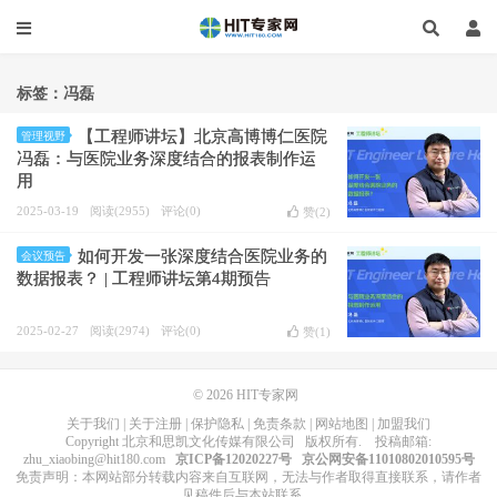
标签：冯磊
【工程师讲坛】北京高博博仁医院
管理视野
冯磊：与医院业务深度结合的报表制作运
用
2025-03-19
阅读(2955)
评论(0)
赞(
2
)
如何开发一张深度结合医院业务的
会议预告
数据报表？ | 工程师讲坛第4期预告
2025-02-27
阅读(2974)
评论(0)
赞(
1
)
© 2026
HIT专家网
关于我们
|
关于注册
|
保护隐私
|
免责条款
|
网站地图
|
加盟我们
Copyright
北京和思凯文化传媒有限公司
版权所有
. 投稿邮箱:
zhu_xiaobing@hit180.com
京ICP备12020227号
京公网安备11010802010595号
免责声明：本网站部分转载内容来自互联网，无法与作者取得直接联系，请作者
见稿件后与本站联系。