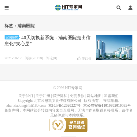
标签：浦南医院
40天切换新系统：浦南医院走出信
案例研究
息化“夹心层”
2021-10-12
阅读(20118)
评论(0)
赞(
14
)
© 2026
HIT专家网
关于我们
|
关于注册
|
保护隐私
|
免责条款
|
网站地图
|
加盟我们
Copyright
北京和思凯文化传媒有限公司
版权所有
. 投稿邮箱:
zhu_xiaobing@hit180.com
京ICP备12020227号
京公网安备11010802010595号
免责声明：本网站部分转载内容来自互联网，无法与作者取得直接联系，请作者
见稿件后与本站联系。