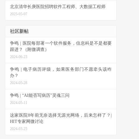
北京清华长庚医院招聘软件工程师、大数据工程师
2025-05-07
社区新帖
争鸣 | 医院每部署一个软件服务，信息科是不是都要
跟进？（附微调查）
2024-06-23
争鸣 | 电子病历评级，如果医务部门不愿牵头该咋
办？
2024-05-28
争鸣 | “AI能否写病历”灵魂三问
2024-05-11
这家医院8年前无奈选择无源光网络，后来怎样了？|
HIT专家网微讨论
2024-03-25