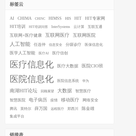
标签云
HIT
HIT专家网
AI
CHIMA
HIMSS
HIS
CHINC
HIT培训
InterSystems
云计算
互联互通
HIT培训问答
互联网医疗
互联网医院
互联网+医疗健康
人工智能
任连仲
分级诊疗
医保信息化
信息安全
医学人工智能
医疗信创
医疗AI
医疗信息化
医院CIO班
医疗大数据
医院信息化
医院信息系统
华为
南湖HIT论坛
大数据
智慧医疗
回顾展望
移动医疗
电子病历
智慧医院
疫情
网络安全
薛万国
陈金雄
腾讯
英特尔
郑西川
远程医疗
集成平台
链接表