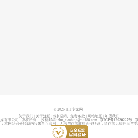
© 2026
HIT专家网
关于我们
|
关于注册
|
保护隐私
|
免责条款
|
网站地图
|
加盟我们
传媒有限公司
版权所有
. 投稿邮箱:
zhu_xiaobing@hit180.com
京ICP备12020227号
京
明：本网站部分转载内容来自互联网，无法与作者取得直接联系，请作者见稿件后与本