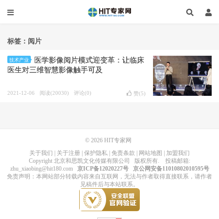
标签：阅片
医学影像阅片模式迎变革：让临床
技术产业
医生对三维智慧影像触手可及
2021-12-06
阅读(20030)
评论(0)
赞(
5
)
© 2026
HIT专家网
关于我们
|
关于注册
|
保护隐私
|
免责条款
|
网站地图
|
加盟我们
Copyright
北京和思凯文化传媒有限公司
版权所有
. 投稿邮箱:
zhu_xiaobing@hit180.com
京ICP备12020227号
京公网安备11010802010595号
免责声明：本网站部分转载内容来自互联网，无法与作者取得直接联系，请作者
见稿件后与本站联系。