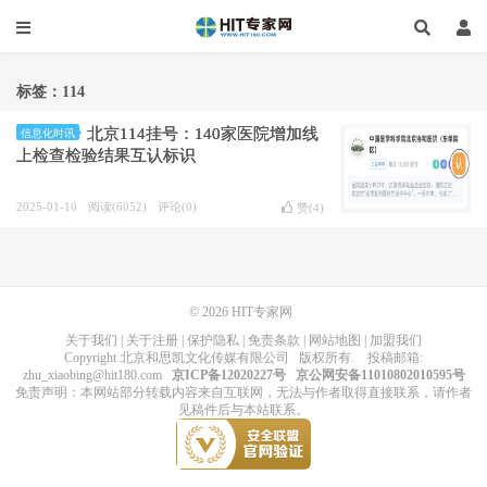
标签：114
北京114挂号：140家医院增加线
信息化时讯
上检查检验结果互认标识
2025-01-10
阅读(6052)
评论(0)
赞(
4
)
© 2026
HIT专家网
关于我们
|
关于注册
|
保护隐私
|
免责条款
|
网站地图
|
加盟我们
Copyright
北京和思凯文化传媒有限公司
版权所有
. 投稿邮箱:
zhu_xiaobing@hit180.com
京ICP备12020227号
京公网安备11010802010595号
免责声明：本网站部分转载内容来自互联网，无法与作者取得直接联系，请作者
见稿件后与本站联系。