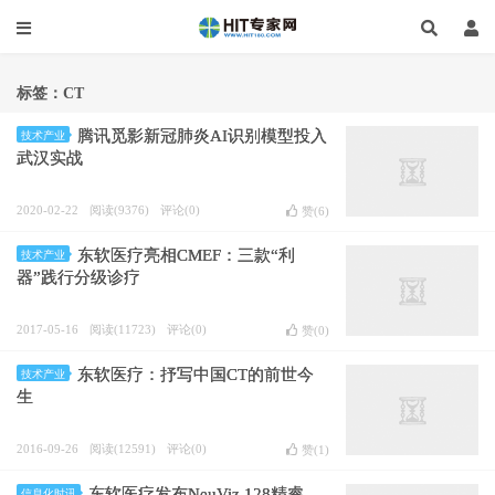
标签：CT
腾讯觅影新冠肺炎AI识别模型投入
技术产业
武汉实战
2020-02-22
阅读(9376)
评论(0)
赞(
6
)
东软医疗亮相CMEF：三款“利
技术产业
器”践行分级诊疗
2017-05-16
阅读(11723)
评论(0)
赞(
0
)
东软医疗：抒写中国CT的前世今
技术产业
生
2016-09-26
阅读(12591)
评论(0)
赞(
1
)
东软医疗发布NeuViz 128精睿
信息化时讯