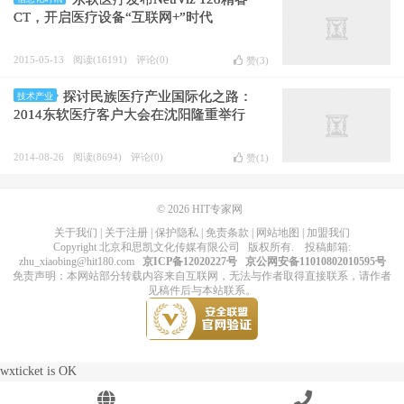
CT，开启医疗设备“互联网+”时代
2015-05-13
阅读(16191)
评论(0)
赞(
3
)
探讨民族医疗产业国际化之路：
技术产业
2014东软医疗客户大会在沈阳隆重举行
2014-08-26
阅读(8694)
评论(0)
赞(
1
)
© 2026
HIT专家网
关于我们
|
关于注册
|
保护隐私
|
免责条款
|
网站地图
|
加盟我们
Copyright
北京和思凯文化传媒有限公司
版权所有
. 投稿邮箱:
zhu_xiaobing@hit180.com
京ICP备12020227号
京公网安备11010802010595号
免责声明：本网站部分转载内容来自互联网，无法与作者取得直接联系，请作者
见稿件后与本站联系。
wxticket is OK