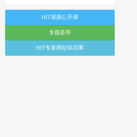
策研究中心
HIT视频公开课
专题荟萃
HIT专家网征稿启事