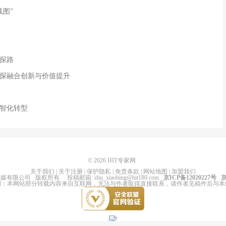
线图”
默探路
共探融合创新与价值提升
数智化转型
© 2026
HIT专家网
关于我们
|
关于注册
|
保护隐私
|
免责条款
|
网站地图
|
加盟我们
传媒有限公司
版权所有
. 投稿邮箱:
zhu_xiaobing@hit180.com
京ICP备12020227号
京
明：本网站部分转载内容来自互联网，无法与作者取得直接联系，请作者见稿件后与本