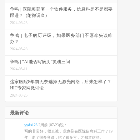
争鸣 | 医院每部署一个软件服务，信息科是不是都要
跟进？（附微调查）
2024-06-23
争鸣 | 电子病历评级，如果医务部门不愿牵头该咋
办？
2024-05-28
争鸣 | “AI能否写病历”灵魂三问
2024-05-11
这家医院8年前无奈选择无源光网络，后来怎样了？|
HIT专家网微讨论
2024-03-25
最新评论
yyds123
2周前 (07-23)说：
写的非常好，很真诚，我也是在医院信息科工作了19
年，走了很多弯路，吃了很多亏，才知道这些。