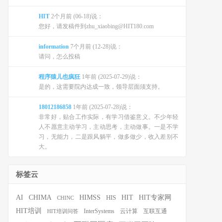
HIT
2个月前 (06-18)说：
您好，请发稿件到zhu_xiaobing@HIT180.com
information
7个月前 (12-28)说：
请问，怎么投稿
程序猿儿也疯狂
1年前 (2025-07-29)说：
是的，这需要院内达成一致，领导层面须支持。
18012186858
1年前 (2025-07-28)说：
非常好，贴合工作实际，有学习借鉴意义。不少年轻
人不愿意主动学习，主动思考，主动做事。一是不学
习，无能力，二是跟风躺平，做多做少，收入差别不
大。
标签云
HIT
HIT专家网
AI
CHIMA
HIMSS
HIS
CHINC
HIT培训
InterSystems
云计算
互联互通
HIT培训问答