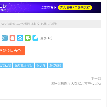
»
森亿智能获GGV纪源资本领投1亿元B轮融资
(
)
更多
0
享到今日头条
语言处理
医疗数据治理
张少典
森亿智能
下一篇
国家健康医疗大数据北方中心启动