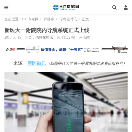
当前位置：
HIT专家网
>
鲜播客
>
信息化时讯
>
正文
新医大一附院院内导航系统正式上线
2018-06-15
分类：
信息化时讯
阅读(12276)
评论(0)
来源：
新医微讯
（新疆医科大学第一附属医院健康资讯服务号）