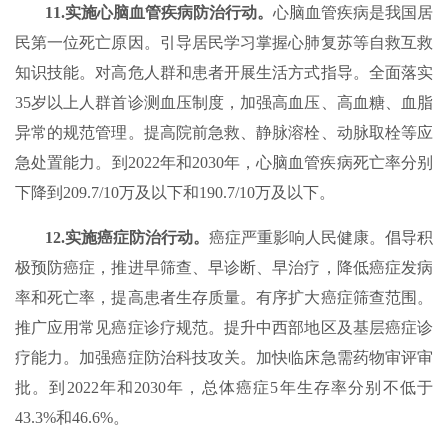
11.实施心脑血管疾病防治行动。
心脑血管疾病是我国居
民第一位死亡原因。引导居民学习掌握心肺复苏等自救互救
知识技能。对高危人群和患者开展生活方式指导。全面落实
35岁以上人群首诊测血压制度，加强高血压、高血糖、血脂
异常的规范管理。提高院前急救、静脉溶栓、动脉取栓等应
急处置能力。到2022年和2030年，心脑血管疾病死亡率分别
下降到209.7/10万及以下和190.7/10万及以下。
12.实施癌症防治行动。
癌症严重影响人民健康。倡导积
极预防癌症，推进早筛查、早诊断、早治疗，降低癌症发病
率和死亡率，提高患者生存质量。有序扩大癌症筛查范围。
推广应用常见癌症诊疗规范。提升中西部地区及基层癌症诊
疗能力。加强癌症防治科技攻关。加快临床急需药物审评审
批。到2022年和2030年，总体癌症5年生存率分别不低于
43.3%和46.6%。