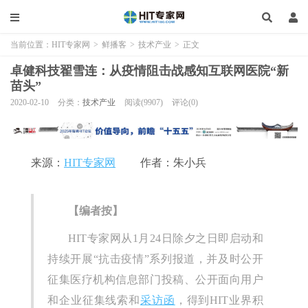
当前位置：
HIT专家网
>
鲜播客
>
技术产业
>
正文
卓健科技翟雪连：从疫情阻击战感知互联网医院“新
苗头”
2020-02-10
分类：
技术产业
阅读(9907)
评论(0)
来源：
HIT专家网
作者：朱小兵
【编者按】
HIT专家网从1月24日除夕之日即启动和
持续开展“抗击疫情”系列报道，并及时公开
征集医疗机构信息部门投稿、公开面向用户
和企业征集线索和
采访函
，得到HIT业界积