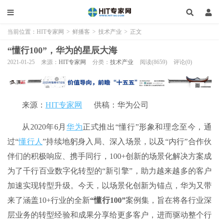
当前位置：
HIT专家网
>
鲜播客
>
技术产业
>
正文
“懂行100”，华为的星辰大海
2021-01-25
来源：
HIT专家网
分类：
技术产业
阅读(8659)
评论(0)
来源：
HIT专家网
供稿：华为公司
从2020年6月
华为
正式推出“懂行”形象和理念至今，通
过“
懂行人
”持续地躬身入局、深入场景，以及“内行”合作伙
伴们的积极响应、携手同行，100+创新的场景化解决方案成
为了千行百业数字化转型的“新引擎”，助力越来越多的客户
加速实现转型升级。今天，以场景化创新为锚点，华为又带
来了涵盖10+行业的全新
“懂行100”
案例集，旨在将各行业深
层业务的转型经验和成果分享给更多客户，进而驱动整个行