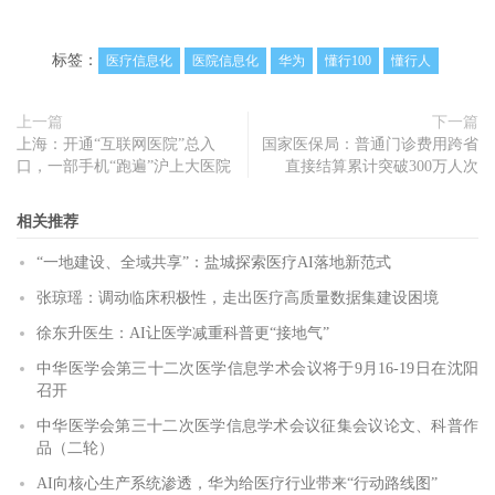
标签：
医疗信息化
医院信息化
华为
懂行100
懂行人
上一篇
下一篇
上海：开通“互联网医院”总入
国家医保局：普通门诊费用跨省
口，一部手机“跑遍”沪上大医院
直接结算累计突破300万人次
相关推荐
“一地建设、全域共享”：盐城探索医疗AI落地新范式
张琼瑶：调动临床积极性，走出医疗高质量数据集建设困境
徐东升医生：AI让医学减重科普更“接地气”
中华医学会第三十二次医学信息学术会议将于9月16-19日在沈阳
召开
中华医学会第三十二次医学信息学术会议征集会议论文、科普作
品（二轮）
AI向核心生产系统渗透，华为给医疗行业带来“行动路线图”