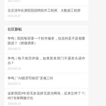
2025-10-17
北京清华长庚医院招聘软件工程师、大数据工程师
2025-05-07
社区新帖
争鸣 | 医院每部署一个软件服务，信息科是不是都要
跟进？（附微调查）
2024-06-23
争鸣 | 电子病历评级，如果医务部门不愿牵头该咋
办？
2024-05-28
争鸣 | “AI能否写病历”灵魂三问
2024-05-11
这家医院8年前无奈选择无源光网络，后来怎样了？|
HIT专家网微讨论
2024-03-25