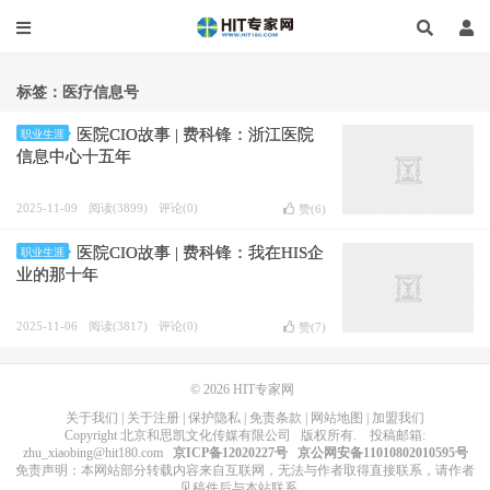
标签：医疗信息号
医院CIO故事 | 费科锋：浙江医院
职业生涯
信息中心十五年
2025-11-09
阅读(3899)
评论(0)
赞(
6
)
医院CIO故事 | 费科锋：我在HIS企
职业生涯
业的那十年
2025-11-06
阅读(3817)
评论(0)
赞(
7
)
© 2026
HIT专家网
关于我们
|
关于注册
|
保护隐私
|
免责条款
|
网站地图
|
加盟我们
Copyright
北京和思凯文化传媒有限公司
版权所有
. 投稿邮箱:
zhu_xiaobing@hit180.com
京ICP备12020227号
京公网安备11010802010595号
免责声明：本网站部分转载内容来自互联网，无法与作者取得直接联系，请作者
见稿件后与本站联系。