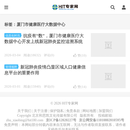
标签：厦门市健康医疗大数据中心
抗疫有“数”，厦门市健康医疗大
信息化时讯
数据中心开发上线新冠肺炎监控追溯系统
2020-03-04
阅读(18632)
评论(0)
赞(
10
)
新冠肺炎疫情凸显区域人口健康信
管理视野
息平台的重要作用
2020-03-01
阅读(15940)
评论(0)
赞(
14
)
© 2026
HIT专家网
关于我们
|
关于注册
|
保护隐私
|
免责条款
|
网站地图
|
加盟我们
Copyright
北京和思凯文化传媒有限公司
版权所有
. 投稿邮箱:
zhu_xiaobing@hit180.com
京ICP备12020227号
京公网安备11010802010595号
免责声明：本网站部分转载内容来自互联网，无法与作者取得直接联系，请作者
见稿件后与本站联系。