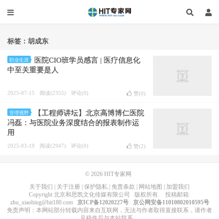
标签：胡成东
医院CIO班学员感言 | 医疗信息化
职业生涯
中至关重要是人
2025-07-15
阅读(2355)
评论(0)
赞(
0
)
【工程师讲坛】北京高博博仁医院
管理视野
冯磊：与医院业务深度结合的报表制作运
用
2025-03-19
阅读(2947)
评论(0)
赞(
2
)
© 2026
HIT专家网
关于我们
|
关于注册
|
保护隐私
|
免责条款
|
网站地图
|
加盟我们
Copyright
北京和思凯文化传媒有限公司
版权所有
. 投稿邮箱:
zhu_xiaobing@hit180.com
京ICP备12020227号
京公网安备11010802010595号
免责声明：本网站部分转载内容来自互联网，无法与作者取得直接联系，请作者
见稿件后与本站联系。