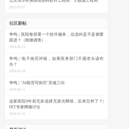
北京清华长庚医院招聘软件工程师、大数据工程师
2025-05-07
社区新帖
争鸣 | 医院每部署一个软件服务，信息科是不是都要
跟进？（附微调查）
2024-06-23
争鸣 | 电子病历评级，如果医务部门不愿牵头该咋
办？
2024-05-28
争鸣 | “AI能否写病历”灵魂三问
2024-05-11
这家医院8年前无奈选择无源光网络，后来怎样了？|
HIT专家网微讨论
2024-03-25