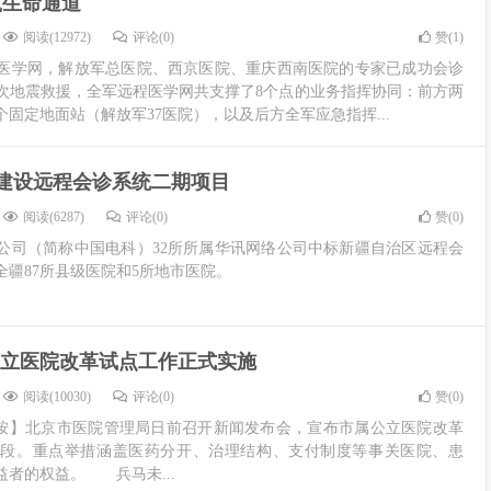
筑生命通道
阅读(12972)
评论(0)
赞(
1
)
医学网，解放军总医院、西京医院、重庆西南医院的专家已成功会诊
次地震救援，全军远程医学网共支撑了8个点的业务指挥协同：前方两
固定地面站（解放军37医院），以及后方全军应急指挥...
建设远程会诊系统二期项目
阅读(6287)
评论(0)
赞(
0
)
公司（简称中国电科）32所所属华讯网络公司中标新疆自治区远程会
疆87所县级医院和5所地市医院。
立医院改革试点工作正式实施
阅读(10030)
评论(0)
赞(
0
)
按】北京市医院管理局日前召开新闻发布会，宣布市属公立医院改革
阶段。重点举措涵盖医药分开、治理结构、支付制度等事关医院、患
者的权益。 兵马未...