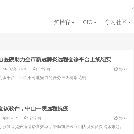
鲜播客
CIO
学习社区
心医院助力全市新冠肺炎远程会诊平台上线纪实
阅读(17186)
评论(0)
赞(
4
)
会诊平台，一项不可能完成的任务最终柳暗花明。
会议软件，中山一院远程抗疫
阅读(6722)
评论(0)
赞(
4
)
疗影像等提升病情诊断效率，帮助前线医疗团队切实解决临床难题。