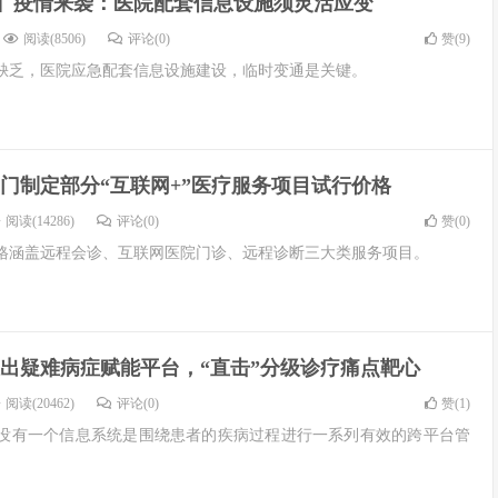
】疫情来袭：医院配套信息设施须灵活应变
阅读(8506)
评论(0)
赞(
9
)
缺乏，医院应急配套信息设施建设，临时变通是关键。
门制定部分“互联网+”医疗服务项目试行价格
阅读(14286)
评论(0)
赞(
0
)
格涵盖远程会诊、互联网医院门诊、远程诊断三大类服务项目。
出疑难病症赋能平台，“直击”分级诊疗痛点靶心
阅读(20462)
评论(0)
赞(
1
)
没有一个信息系统是围绕患者的疾病过程进行一系列有效的跨平台管