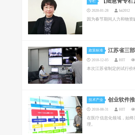
【陆慧菁专栏
专栏
2020-01-28
hit2012
因为春节期间人力和物资
江苏省三部
政策标准
2018-12-05
HIT
本次江苏省制定的试行价
创业软件推
技术产业
2018-08-31
HIT
在医疗信息化领域，始终
理。