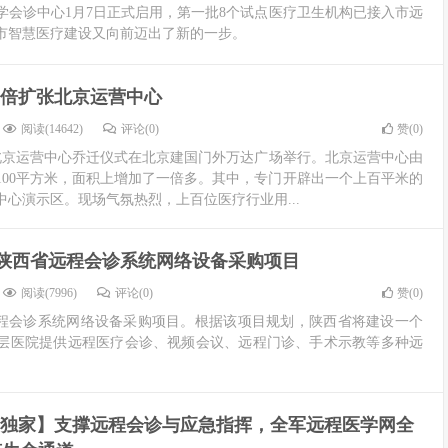
学会诊中心1月7日正式启用，第一批8个试点医疗卫生机构已接入市远
市智慧医疗建设又向前迈出了新的一步。
倍扩张北京运营中心
阅读(14642)
评论(0)
赞(
0
)
际北京运营中心乔迁仪式在北京建国门外万达广场举行。北京运营中心由
1100平方米，面积上增加了一倍多。其中，专门开辟出一个上百平米的
心演示区。现场气氛热烈，上百位医疗行业用...
标陕西省远程会诊系统网络设备采购项目
阅读(7996)
评论(0)
赞(
0
)
远程会诊系统网络设备采购项目。根据该项目规划，陕西省将建设一个
层医院提供远程医疗会诊、视频会议、远程门诊、手术示教等多种远
180独家】支撑远程会诊与应急指挥，全军远程医学网全