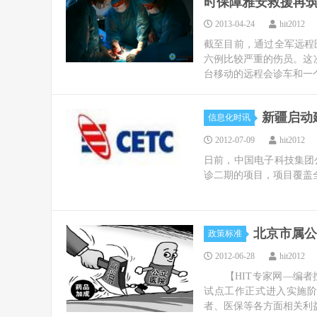
时保障雅安救援再
2013-04-24
hit2012
截至目前，通过全军远程
六例比较严重的伤员。这
台移动的远程会诊车和一个
新疆启动
信息化时讯
2012-07-09
hit2012
日前，中国电子科技集团
诊二期的项目，项目覆盖全
北京市属公
政策标准
2012-06-28
hit2012
【HIT专家网—编者
试点工作正式进入实施
者、医保等各方面相关利益