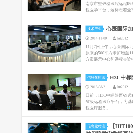
南京市暨鼓楼医院远程医
程医学平台，这标志着全
心医国际加
技术产业
2014-11-09
hit2012
11月7日上午，心医国
原来的500平方米扩增至
方案展示中心和远程会诊中
H3C中
信息化时讯
2013-08-21
hit2012
日前，H3C中标陕西省
省级远程医疗平台，为基
程医疗服务。
【HIT
信息化时讯