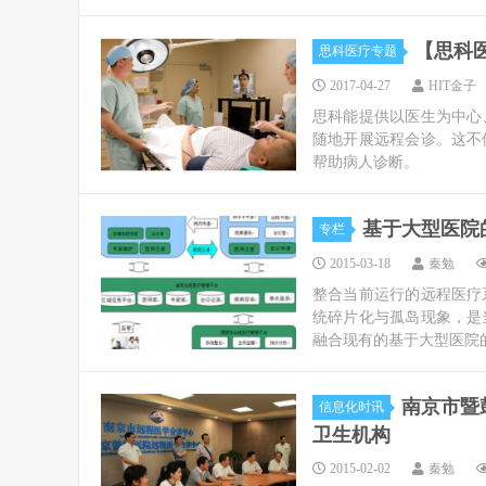
【思科
思科医疗专题
2017-04-27
HIT金子
思科能提供以医生为中心
随地开展远程会诊。这不
帮助病人诊断。
基于大型医院
专栏
2015-03-18
秦勉
整合当前运行的远程医疗
统碎片化与孤岛现象，是
融合现有的基于大型医院的
南京市暨
信息化时讯
卫生机构
2015-02-02
秦勉