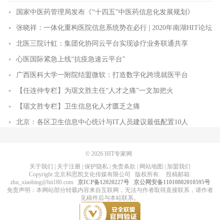
国家中医药管理局发布《“十四五”中医药信息化发展规划》
张晓祥：一体化重构医院信息系统势在必行 | 2020年南湖HIT论坛
北医三院计虹：集团化协同云平台实现诊疗业务联通共享
心医国际紧急上线“抗疫急速云平台”
广西医科大学一附院结盟微软：打造数字化跨境就医平台
【任连仲专栏】为琚文胜主任“人才之痛”一文加把火
【琚文胜专栏】卫生信息化人才匮乏之痛
北京：各区卫生信息中心统计与IT人员建议最低配置10人
© 2026
HIT专家网
关于我们
|
关于注册
|
保护隐私
|
免责条款
|
网站地图
|
加盟我们
Copyright
北京和思凯文化传媒有限公司
版权所有
. 投稿邮箱:
zhu_xiaobing@hit180.com
京ICP备12020227号
京公网安备11010802010595号
免责声明：本网站部分转载内容来自互联网，无法与作者取得直接联系，请作者
见稿件后与本站联系。