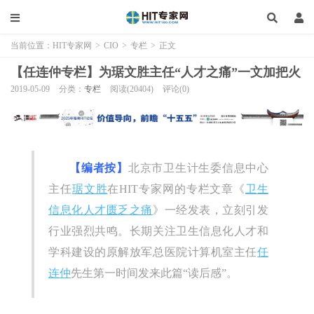
当前位置：
HIT专家网
>
CIO
>
专栏
>
正文
【任连仲专栏】为琚文胜主任“人才之痛”一文加把火
2019-05-09
分类：
专栏
阅读(20404)
评论(0)
【编者按】
北京市卫生计生委信息中心
主任
琚文胜
在HIT专家网的专栏文章《
卫生
信息化人才匮乏之痛
》一经发表，立刻引发
行业强烈共鸣。长期关注卫生信息化人才和
学科建设的原解放军总医院计算机室主任
任
连仲
先生第一时间发来此篇“读后感”。