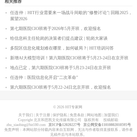
相关推荐
任连仲：HIT行业需要来一场战斗间歇的“修整讨论”| 回顾2025，
展望2026
第七期医院CIO班将于2026年5月开班，欢迎报名
给信息科主任轮岗的决策者们提点建议 | 轮岗大家谈
多院区信息化规划难在哪里，如何破局？| HIT培训问答
新增AI大模型培训！第六期医院CIO班将于5月23-24日在京开班
地点已定，第六期医院CIO班将于5月23-24日在京开班
任连仲：医院信息化开启“二次革命”
第六期医院CIO班将于5月22-24日北京开班，欢迎报名
© 2026
HIT专家网
关于我们
|
关于注册
|
保护隐私
|
免责条款
|
网站地图
|
加盟我们
Copyright
北京和思凯文化传媒有限公司
版权所有
. 投稿邮箱:
zhu_xiaobing@hit180.com
京ICP备12020227号
京公网安备11010802010595号
免责声明：本网站部分转载内容来自互联网，无法与作者取得直接联系，请作者
见稿件后与本站联系。