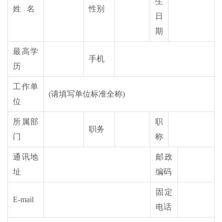
生
姓 名
性别
日
期
最高学
手机
历
工作单
(请填写单位标准全称)
位
所属部
职
职务
门
称
通讯地
邮政
址
编码
固定
E-mail
电话