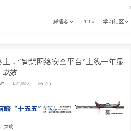
鲜播客
CIO
学习社区
上，“智慧网络安全平台”上线一年显
成效
专栏
阅读(9952)
评论(0)
 黄瑜