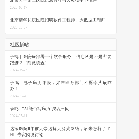
北京大学第三医院信息管理与大数据中心招聘
2025-10-17
北京清华长庚医院招聘软件工程师、大数据工程师
2025-05-07
社区新帖
争鸣 | 医院每部署一个软件服务，信息科是不是都要
跟进？（附微调查）
2024-06-23
争鸣 | 电子病历评级，如果医务部门不愿牵头该咋
办？
2024-05-28
争鸣 | “AI能否写病历”灵魂三问
2024-05-11
这家医院8年前无奈选择无源光网络，后来怎样了？|
HIT专家网微讨论