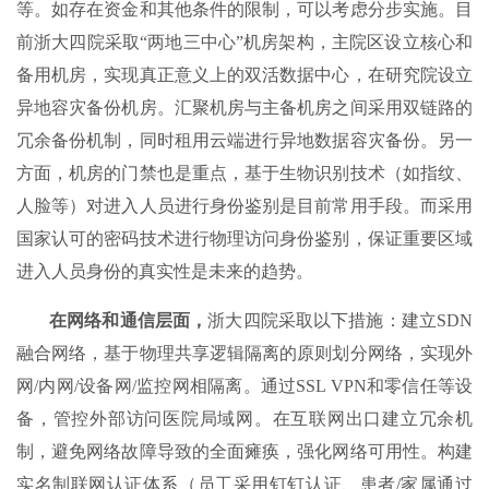
等。如存在资金和其他条件的限制，可以考虑分步实施。目
前浙大四院采取“两地三中心”机房架构，主院区设立核心和
备用机房，实现真正意义上的双活数据中心，在研究院设立
异地容灾备份机房。汇聚机房与主备机房之间采用双链路的
冗余备份机制，同时租用云端进行异地数据容灾备份。另一
方面，机房的门禁也是重点，基于生物识别技术（如指纹、
人脸等）对进入人员进行身份鉴别是目前常用手段。而采用
国家认可的密码技术进行物理访问身份鉴别，保证重要区域
进入人员身份的真实性是未来的趋势。
在网络和通信层面，
浙大四院采取以下措施：建立SDN
融合网络，基于物理共享逻辑隔离的原则划分网络，实现外
网/内网/设备网/监控网相隔离。通过SSL VPN和零信任等设
备，管控外部访问医院局域网。在互联网出口建立冗余机
制，避免网络故障导致的全面瘫痪，强化网络可用性。构建
实名制联网认证体系（员工采用钉钉认证、患者/家属通过