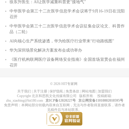
徐东升医生：AI让医学减重科普更“接地气”
中华医学会第三十二次医学信息学术会议将于9月16-19日在沈阳
召开
中华医学会第三十二次医学信息学术会议征集会议论文、科普作
品（二轮）
AI向核心生产系统渗透，华为给医疗行业带来“行动路线图”
华为深圳场景化解决方案发布会成功举办
《医疗机构联网医疗设备网络安全指南》全国首场宣贯会在福州
召开
© 2026
HIT专家网
关于我们
|
关于注册
|
保护隐私
|
免责条款
|
网站地图
|
加盟我们
Copyright
北京和思凯文化传媒有限公司
版权所有
. 投稿邮箱:
zhu_xiaobing@hit180.com
京ICP备12020227号
京公网安备11010802010595号
免责声明：本网站部分转载内容来自互联网，无法与作者取得直接联系，请作者
见稿件后与本站联系。