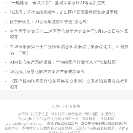
“一地建设、全域共享”：盐城探索医疗AI落地新范式
张琼瑶：调动临床积极性，走出医疗高质量数据集建设困境
徐东升医生：AI让医学减重科普更“接地气”
中华医学会第三十二次医学信息学术会议将于9月16-19日在沈阳
召开
中华医学会第三十二次医学信息学术会议征集会议论文、科普作
品（二轮）
AI向核心生产系统渗透，华为给医疗行业带来“行动路线图”
华为深圳场景化解决方案发布会成功举办
《医疗机构联网医疗设备网络安全指南》全国首场宣贯会在福州
召开
© 2026
HIT专家网
关于我们
|
关于注册
|
保护隐私
|
免责条款
|
网站地图
|
加盟我们
Copyright
北京和思凯文化传媒有限公司
版权所有
. 投稿邮箱:
zhu_xiaobing@hit180.com
京ICP备12020227号
京公网安备11010802010595号
免责声明：本网站部分转载内容来自互联网，无法与作者取得直接联系，请作者
见稿件后与本站联系。