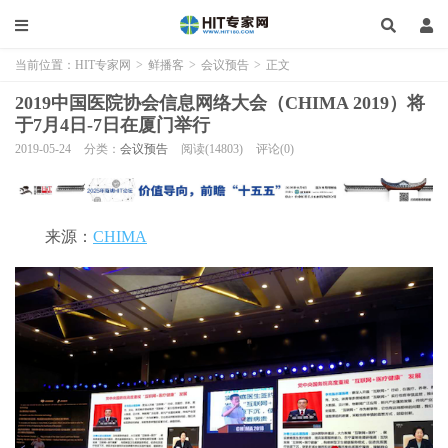
当前位置：
HIT专家网
>
鲜播客
>
会议预告
>
正文
2019中国医院协会信息网络大会（CHIMA 2019）将
于7月4日-7日在厦门举行
2019-05-24
分类：
会议预告
阅读(14803)
评论(0)
来源：
CHIMA