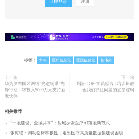
立即登录
注册
标签：
争鸣
医疗信息化
医院信息化
杨伟康
上一篇
下一篇
华为发布园区网络“光进铜退”先
医院CIO班学员感言 | 培训班教
锋行动，将投入5000万元支持新
会我们抓住问题的底层逻辑
老伙伴
相关推荐
“一地建设、全域共享”：盐城探索医疗AI落地新范式
张琼瑶：调动临床积极性，走出医疗高质量数据集建设困境