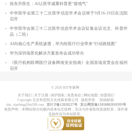
徐东升医生：AI让医学减重科普更“接地气”
中华医学会第三十二次医学信息学术会议将于9月16-19日在沈阳
召开
中华医学会第三十二次医学信息学术会议征集会议论文、科普作
品（二轮）
AI向核心生产系统渗透，华为给医疗行业带来“行动路线图”
华为深圳场景化解决方案发布会成功举办
《医疗机构联网医疗设备网络安全指南》全国首场宣贯会在福州
召开
© 2026
HIT专家网
关于我们
|
关于注册
|
保护隐私
|
免责条款
|
网站地图
|
加盟我们
Copyright
北京和思凯文化传媒有限公司
版权所有
. 投稿邮箱:
zhu_xiaobing@hit180.com
京ICP备12020227号
京公网安备11010802010595号
免责声明：本网站部分转载内容来自互联网，无法与作者取得直接联系，请作者
见稿件后与本站联系。