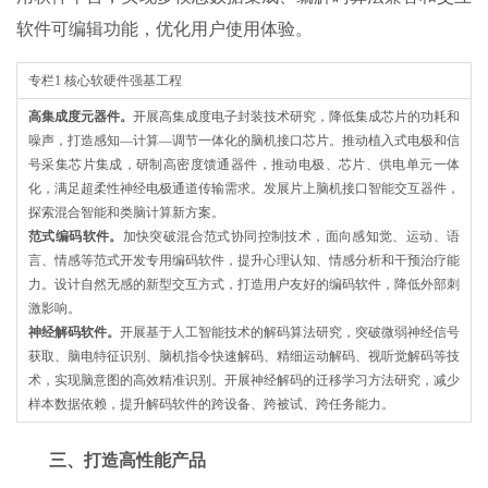
软件可编辑功能，优化用户使用体验。
专栏1 核心软硬件强基工程
高集成度元器件。
开展高集成度电子封装技术研究，降低集成芯片的功耗和
噪声，打造感知—计算—调节一体化的脑机接口芯片。推动植入式电极和信
号采集芯片集成，研制高密度馈通器件，推动电极、芯片、供电单元一体
化，满足超柔性神经电极通道传输需求。发展片上脑机接口智能交互器件，
探索混合智能和类脑计算新方案。
范式编码软件。
加快突破混合范式协同控制技术，面向感知觉、运动、语
言、情感等范式开发专用编码软件，提升心理认知、情感分析和干预治疗能
力。设计自然无感的新型交互方式，打造用户友好的编码软件，降低外部刺
激影响。
神经解码软件。
开展基于人工智能技术的解码算法研究，突破微弱神经信号
获取、脑电特征识别、脑机指令快速解码、精细运动解码、视听觉解码等技
术，实现脑意图的高效精准识别。开展神经解码的迁移学习方法研究，减少
样本数据依赖，提升解码软件的跨设备、跨被试、跨任务能力。
三、打造高性能产品