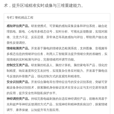
术，提升区域精准实时成像与三维重建能力。
专栏2 整机精品工程
感知评估类产品。
研发便携式、可穿戴的感知采集设备和评估系统，融合处
理肌电、眼电、心电等多模态信号，实时分析、可视化反馈数据，实现对困
倦、注意力不足、反应迟缓、异常体态等高效感知与评估，帮助用户做出改
善性反馈调控。
情绪检测类产品。
开发基于脑电的情绪状态检测系统，支持图像、音视频等
多模态信息的情绪评估任务，利用人工智能算法提升情绪分类的准确性，实
现情绪的实时检测与评估，完善情绪闭环调节功能。
控制交互类产品。
研发脑控机器人、脑控计算机、脑控家电等产品，强化控
制精度、响应速度和交互友好性，实现复杂任务应对能力。开发基于脑电信
号反馈的外骨骼产品，强化控制方式的直观性和精准性。
安全识别类产品。
开发综合脑电等生理特征信号的安全识别系统，突破可穿
戴设备身份识别技术，探索脑机身份验证技术在安全认证与支付交易等场景
的应用，提升安全性和隐私保护水平。
神经调控类产品。
持续完善电磁刺激的自适应神经调控产品，前瞻布局基于
光和超声等神经反馈调控方式产品，实现神经和精神类疾病治疗，探索情绪
调节、康养保健、认知提升等方面应用。