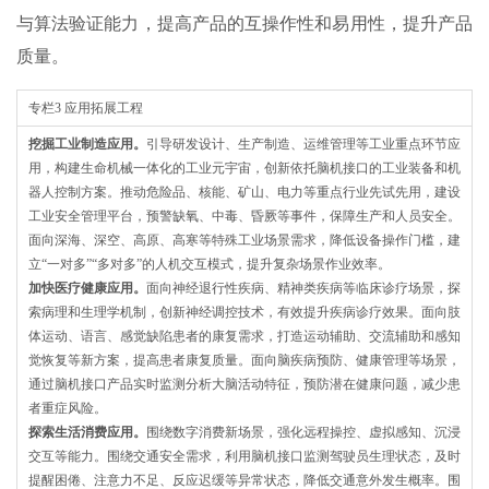
与算法验证能力，提高产品的互操作性和易用性，提升产品
质量。
专栏3 应用拓展工程
挖掘工业制造应用。
引导研发设计、生产制造、运维管理等工业重点环节应
用，构建生命机械一体化的工业元宇宙，创新依托脑机接口的工业装备和机
器人控制方案。推动危险品、核能、矿山、电力等重点行业先试先用，建设
工业安全管理平台，预警缺氧、中毒、昏厥等事件，保障生产和人员安全。
面向深海、深空、高原、高寒等特殊工业场景需求，降低设备操作门槛，建
立“一对多”“多对多”的人机交互模式，提升复杂场景作业效率。
加快医疗健康应用。
面向神经退行性疾病、精神类疾病等临床诊疗场景，探
索病理和生理学机制，创新神经调控技术，有效提升疾病诊疗效果。面向肢
体运动、语言、感觉缺陷患者的康复需求，打造运动辅助、交流辅助和感知
觉恢复等新方案，提高患者康复质量。面向脑疾病预防、健康管理等场景，
通过脑机接口产品实时监测分析大脑活动特征，预防潜在健康问题，减少患
者重症风险。
探索生活消费应用。
围绕数字消费新场景，强化远程操控、虚拟感知、沉浸
交互等能力。围绕交通安全需求，利用脑机接口监测驾驶员生理状态，及时
提醒困倦、注意力不足、反应迟缓等异常状态，降低交通意外发生概率。围