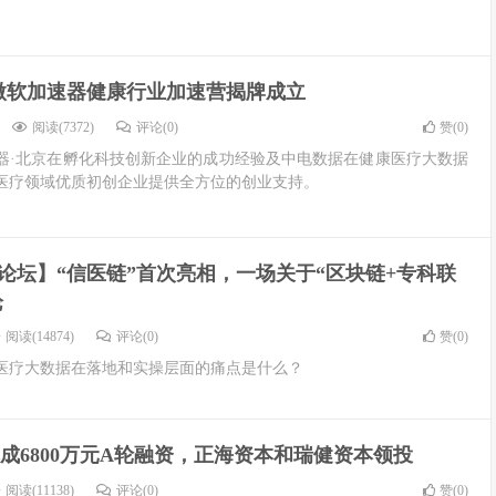
微软加速器健康行业加速营揭牌成立
阅读(7372)
评论(0)
赞(
0
)
器·北京在孵化科技创新企业的成功经验及中电数据在健康医疗大数据
医疗领域优质初创企业提供全方位的创业支持。
T论坛】“信医链”首次亮相，一场关于“区块链+专科联
论
阅读(14874)
评论(0)
赞(
0
)
医疗大数据在落地和实操层面的痛点是什么？
成6800万元A轮融资，正海资本和瑞健资本领投
阅读(11138)
评论(0)
赞(
0
)