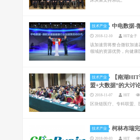
床决策支持系统。
中电数据-
技术产业
2018-12-10
HIT金子
该加速营将整合微软加速
领域的资源优势，向健康
【南湖HI
技术产业
盟+大数据”的大讨
2018-11-07
HIT
区块链医疗、专科联盟、
柯林布瑞完
技术产业
2018-09-03
HIT