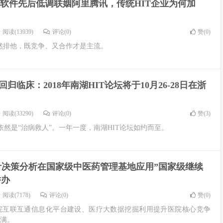
软件先后低调联姻阿里腾讯，传统HIT企业为何加
阅读(13939)
评论(0)
赞(
0
)
必然排他，既竞争、又合作才是主流。
回归临床：2018年南湖HIT论坛将于10月26-28日在浙
阅读(33290)
评论(0)
赞(
3
)
然是“治病救人”。一年一度，南湖HIT论坛如约而至。
计决策分析在国家级中医药管理基地应用”国家级继续
举办
阅读(7178)
评论(0)
赞(
0
)
院互联互通信息化平台建设、医疗大数据挖掘利用提升医院核心竞争
满满。