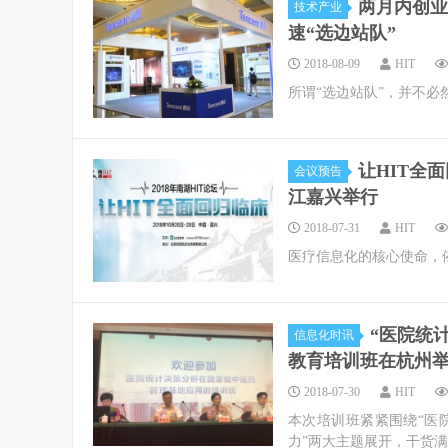
两月内创业
技术产业
速“选边站队”
2018-08-09
HIT
所谓“选边站队”，并不
让HIT全面
会议预告
江嘉兴举行
2018-07-31
HIT
医疗信息化的核心使命，依
“医院统
信息化时讯
教育培训班在杭州
2018-07-30
HIT
本次培训班紧紧围绕“医
力”两大主题展开，干货