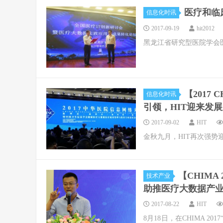
医疗和临
信息化时讯
2017-09-19
hit2012
黑龙江省研究型医院学会
【2017
信息化时讯
引领，HIT迎来发
2017-09-02
HIT
金秋九月，HIT再次强势迎
【CHIMA
技术产业
助推医疗大数据产
2017-08-22
HIT
8月18日，在CHIMA 