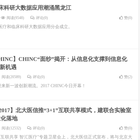
床科研大数据应用潮涌黑龙江
阅读(9548)
评论(0)
赞(
0
)
医疗和临床科研大数据应用分会成立。
 CHINC】CHINC“面纱”揭开：从信息化支撑到信息化
展新机遇
阅读(20589)
评论(0)
赞(
2
)
来新一波创新潮流。2017 CHINC今日开幕！
 2017】北大医信推“3+1”互联共享模式，建联合实验室
业化落地
阅读(12532)
评论(0)
赞(
0
)
2017“互联共享 智汇医疗”专题卫星会上，北大医信正式宣布，将与北京大