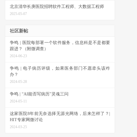
北京清华长庚医院招聘软件工程师、大数据工程师
2025-05-07
社区新帖
争鸣 | 医院每部署一个软件服务，信息科是不是都要
跟进？（附微调查）
2024-06-23
争鸣 | 电子病历评级，如果医务部门不愿牵头该咋
办？
2024-05-28
争鸣 | “AI能否写病历”灵魂三问
2024-05-11
这家医院8年前无奈选择无源光网络，后来怎样了？|
HIT专家网微讨论
2024-03-25