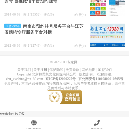
务号 首推微信平台预约挂号
2014-06-09
阅读(13552)
评论(0)
赞(
4
)
南京市预约挂号服务平台与江苏
信息化时讯
省预约诊疗服务平台对接
2012-08-08
阅读(12743)
评论(1)
赞(
0
)
© 2026
HIT专家网
关于我们
|
关于注册
|
保护隐私
|
免责条款
|
网站地图
|
加盟我们
Copyright
北京和思凯文化传媒有限公司
版权所有
. 投稿邮箱:
zhu_xiaobing@hit180.com
京ICP备12020227号
京公网安备11010802010595号
免责声明：本网站部分转载内容来自互联网，无法与作者取得直接联系，请作者
见稿件后与本站联系。
wxticket is OK