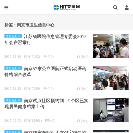
标签：南京市卫生信息中心
江苏省医院信息管理专委会2015
信息化时讯
年会在澄举行
2015-11-26
阅读(7002)
评论(0)
赞(
2
)
南京57家公立医院正式启动医药
信息化时讯
价格综合改革
2015-11-25
阅读(7380)
评论(0)
赞(
0
)
南京试点社区预约制，9个区已实
信息化时讯
现居民健康档案上传
2015-09-03
阅读(12661)
评论(0)
赞(
4
)
南京55家医院可用支付宝钱包预
信息化时讯