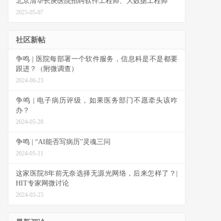
北京清华长庚医院招聘软件工程师、大数据工程师
2025-05-07
社区新帖
争鸣 | 医院每部署一个软件服务，信息科是不是都要
跟进？（附微调查）
2024-06-23
争鸣 | 电子病历评级，如果医务部门不愿牵头该咋
办？
2024-05-28
争鸣 | “AI能否写病历”灵魂三问
2024-05-11
这家医院8年前无奈选择无源光网络，后来怎样了？|
HIT专家网微讨论
2024-03-25