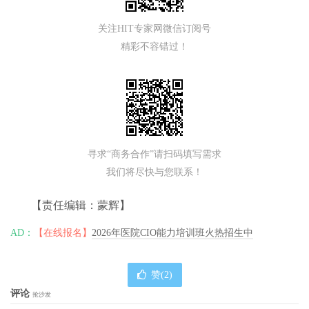
关注HIT专家网微信订阅号
精彩不容错过！
寻求“商务合作”请扫码填写需求
我们将尽快与您联系！
【责任编辑：蒙辉】
AD：
【在线报名】
2026年医院CIO能力培训班火热招生中
赞(
2
)
评论
抢沙发