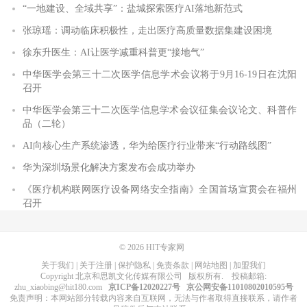
“一地建设、全域共享”：盐城探索医疗AI落地新范式
张琼瑶：调动临床积极性，走出医疗高质量数据集建设困境
徐东升医生：AI让医学减重科普更“接地气”
中华医学会第三十二次医学信息学术会议将于9月16-19日在沈阳
召开
中华医学会第三十二次医学信息学术会议征集会议论文、科普作
品（二轮）
AI向核心生产系统渗透，华为给医疗行业带来“行动路线图”
华为深圳场景化解决方案发布会成功举办
《医疗机构联网医疗设备网络安全指南》全国首场宣贯会在福州
召开
© 2026
HIT专家网
关于我们
|
关于注册
|
保护隐私
|
免责条款
|
网站地图
|
加盟我们
Copyright
北京和思凯文化传媒有限公司
版权所有
. 投稿邮箱:
zhu_xiaobing@hit180.com
京ICP备12020227号
京公网安备11010802010595号
免责声明：本网站部分转载内容来自互联网，无法与作者取得直接联系，请作者