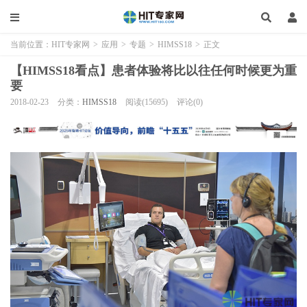
当前位置：
HIT专家网
>
应用
>
专题
>
HIMSS18
>
正文
【HIMSS18看点】患者体验将比以往任何时候更为重
要
2018-02-23
分类：
HIMSS18
阅读(15695)
评论(0)