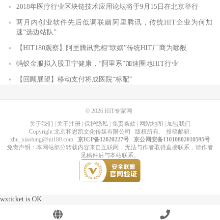
2018年医疗行业区块链技术应用论坛将于9月15日在北京举行
两月内创业软件先后低调联姻阿里腾讯，传统HIT企业为何加
速“选边站队”
【HIT180观察】阿里腾讯竞相“联姻”传统HIT厂商为哪般
蚂蚁金服拟入股卫宁健康，“阿里系”加速圈地HIT行业
【回顾展望】移动支付将成医院“标配”
© 2026
HIT专家网
关于我们
|
关于注册
|
保护隐私
|
免责条款
|
网站地图
|
加盟我们
Copyright
北京和思凯文化传媒有限公司
版权所有
. 投稿邮箱:
zhu_xiaobing@hit180.com
京ICP备12020227号
京公网安备11010802010595号
免责声明：本网站部分转载内容来自互联网，无法与作者取得直接联系，请作者
见稿件后与本站联系。
wxticket is OK