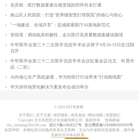
吴庆斌：医疗数据要素合规变现的闭环尚未打通
南山区人民医院：打造“世界级智慧灯塔医院”的雄心与初心
“一地建设、全域共享”：盐城探索医疗AI落地新范式
张琼瑶：调动临床积极性，走出医疗高质量数据集建设困境
中华医学会第三十二次医学信息学术会议将于9月16-19日在沈阳
召开
中华医学会第三十二次医学信息学术会议征集会议论文、科普作
品（二轮）
AI向核心生产系统渗透，华为给医疗行业带来“行动路线图”
华为深圳场景化解决方案发布会成功举办
© 2026
HIT专家网
关于我们
|
关于注册
|
保护隐私
|
免责条款
|
网站地图
|
加盟我们
Copyright
北京和思凯文化传媒有限公司
版权所有
. 投稿邮箱:
zhu_xiaobing@hit180.com
京ICP备12020227号
京公网安备11010802010595号
免责声明：本网站部分转载内容来自互联网，无法与作者取得直接联系，请作者
见稿件后与本站联系。