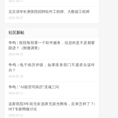
2025-10-17
北京清华长庚医院招聘软件工程师、大数据工程师
2025-05-07
社区新帖
争鸣 | 医院每部署一个软件服务，信息科是不是都要
跟进？（附微调查）
2024-06-23
争鸣 | 电子病历评级，如果医务部门不愿牵头该咋
办？
2024-05-28
争鸣 | “AI能否写病历”灵魂三问
2024-05-11
这家医院8年前无奈选择无源光网络，后来怎样了？|
HIT专家网微讨论
2024-03-25