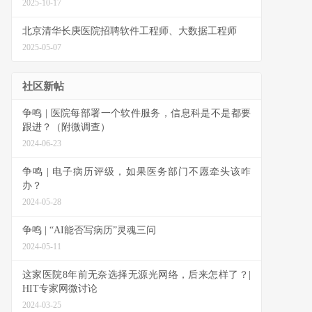
2025-10-17
北京清华长庚医院招聘软件工程师、大数据工程师
2025-05-07
社区新帖
争鸣 | 医院每部署一个软件服务，信息科是不是都要
跟进？（附微调查）
2024-06-23
争鸣 | 电子病历评级，如果医务部门不愿牵头该咋
办？
2024-05-28
争鸣 | “AI能否写病历”灵魂三问
2024-05-11
这家医院8年前无奈选择无源光网络，后来怎样了？|
HIT专家网微讨论
2024-03-25