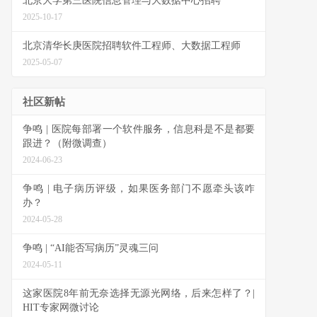
北京大学第三医院信息管理与大数据中心招聘
2025-10-17
北京清华长庚医院招聘软件工程师、大数据工程师
2025-05-07
社区新帖
争鸣 | 医院每部署一个软件服务，信息科是不是都要
跟进？（附微调查）
2024-06-23
争鸣 | 电子病历评级，如果医务部门不愿牵头该咋
办？
2024-05-28
争鸣 | “AI能否写病历”灵魂三问
2024-05-11
这家医院8年前无奈选择无源光网络，后来怎样了？|
HIT专家网微讨论